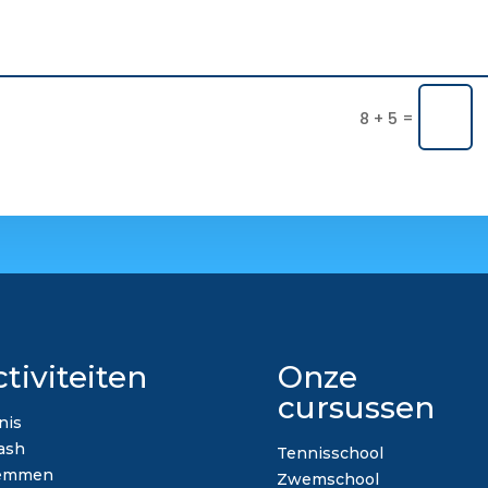
=
8 + 5
tiviteiten
Onze
cursussen
nis
ash
Tennisschool
emmen
Zwemschool