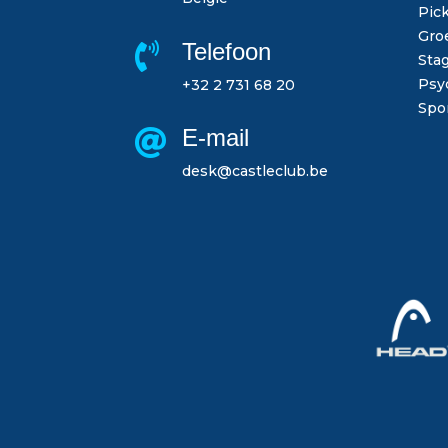
Pick
Gro
Telefoon

Sta
Psy
+32 2 731 68 20
Spor
E-mail

desk@castleclub.be