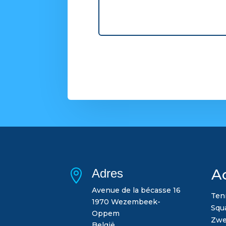
Ac
Adres

Avenue de la bécasse 16
Ten
1970 Wezembeek-
Squ
Oppem
Zw
België