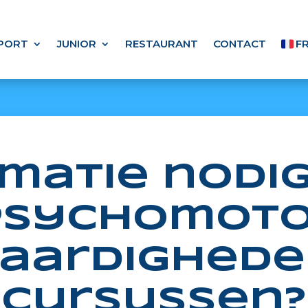
PORT
JUNIOR
RESTAURANT
CONTACT
F
matie nodi
psychomoto
aardighed
cursussen?