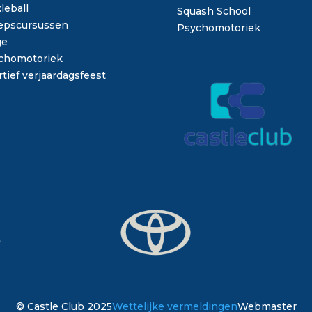
leball
Squash School
epscursussen
Psychomotoriek
ge
chomotoriek
tief verjaardagsfeest
© Castle Club 2025
Wettelijke vermeldingen
Webmaster