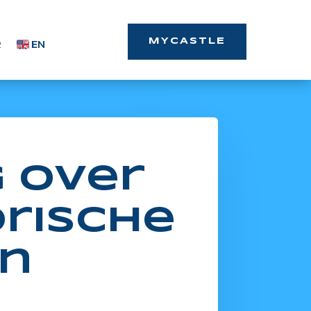
MYCASTLE
R
EN
g over
rische
en